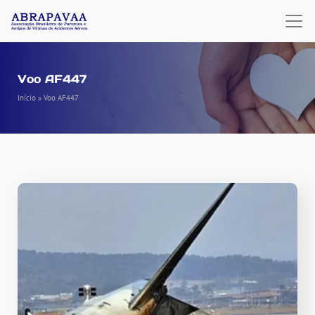
Voo AF447
Início
»
Voo AF447