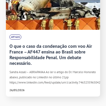
ARTIGOS
O que o caso da condenação com voo Air
France – AF447 ensina ao Brasil sobre
Responsabilidade Penal. Um debate
necessário.
Sandra Assali – ABRAPAVAA Ao ler o artigo do Dr. Marcelo Honorato
abaixo, publicado no Linkedln no último 21pp
https://www.linkedin.com/feed/update/urn:li:activity:746323596504261
26/05/2026