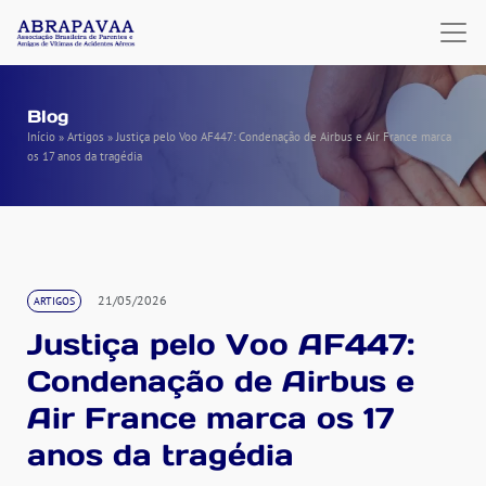
Blog
Início
»
Artigos
»
Justiça pelo Voo AF447: Condenação de Airbus e Air France marca
os 17 anos da tragédia
21/05/2026
ARTIGOS
Justiça pelo Voo AF447:
Condenação de Airbus e
Air France marca os 17
anos da tragédia