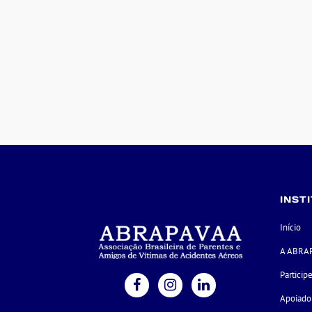
INST
Início
A ABRA
Particip
Apoiado