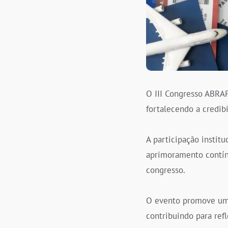
O III Congresso ABRAP
fortalecendo a credi
A participação instit
aprimoramento contínu
congresso.
O evento promove um e
contribuindo para re