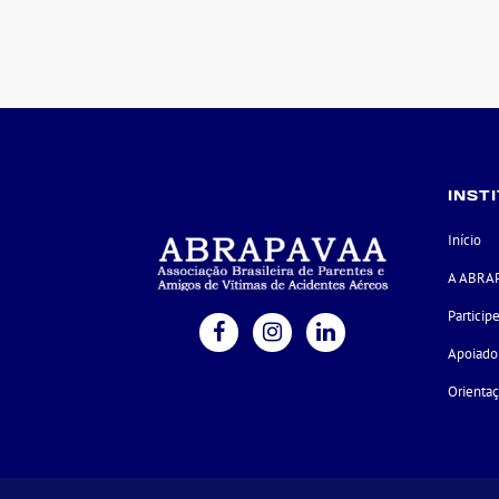
INST
Início
A ABRA
Particip
Apoiado
Orienta