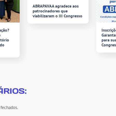
ABRAPAVAA agradece aos
patrocinadores que
viabilizaram o III Congresso
ação?
Inscriçõ
e
Garanta
tório
para sua
 do
Congre
RIOS:
 fechados.