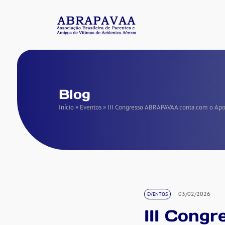
Blog
Início
»
Eventos
»
III Congresso ABRAPAVAA conta com o Apoi
03/02/2026
EVENTOS
III Cong