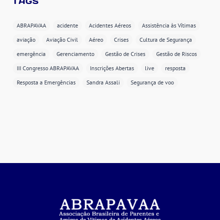
TAGS
ABRAPAVAA
acidente
Acidentes Aéreos
Assistência às Vítimas
aviação
Aviação Civil
Aéreo
Crises
Cultura de Segurança
emergência
Gerenciamento
Gestão de Crises
Gestão de Riscos
III Congresso ABRAPAVAA
Inscrições Abertas
live
resposta
Resposta a Emergências
Sandra Assali
Segurança de voo