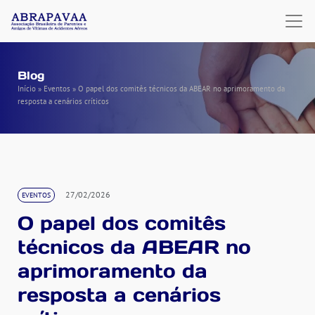
Blog
Início
»
Eventos
»
O papel dos comitês técnicos da ABEAR no aprimoramento da
resposta a cenários críticos
27/02/2026
EVENTOS
O papel dos comitês
técnicos da ABEAR no
aprimoramento da
resposta a cenários