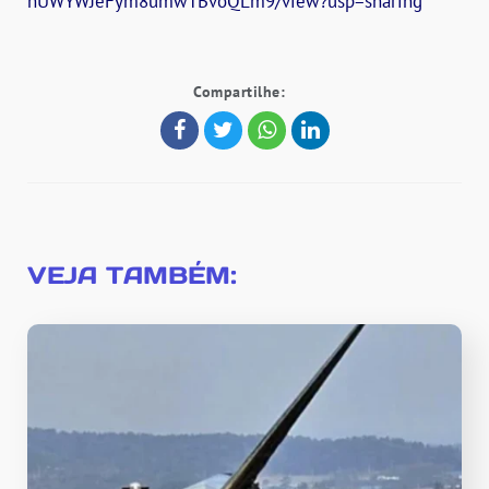
nUWYWJeFym8umwTBvoQLm9/view?usp=sharing
Compartilhe:
VEJA TAMBÉM: