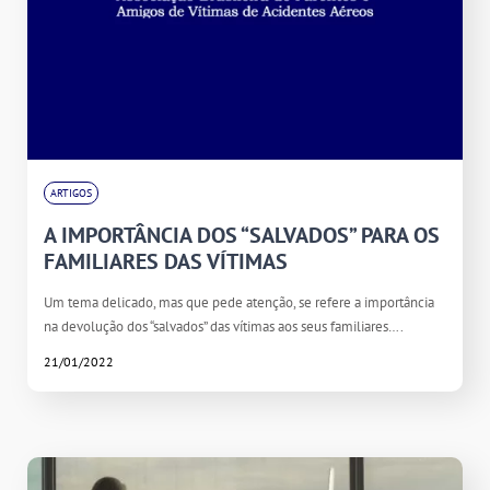
ARTIGOS
A IMPORTÂNCIA DOS “SALVADOS” PARA OS
FAMILIARES DAS VÍTIMAS
Um tema delicado, mas que pede atenção, se refere a importância
na devolução dos “salvados” das vítimas aos seus familiares….
21/01/2022