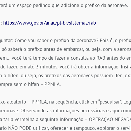
verá um espaço pedindo que adicione o prefixo da aeronave.
B:
https://www.gov.br/anac/pt-br/sistemas/rab
untar: Como vou saber o prefixo da aeronave? Pois é, o prefi
ê só saberá o prefixo antes de embarcar, ou seja, com a aerona
bem… você terá tempo de fazer a consulta ao RAB antes do e
l de fazer, em até 3 minutos, você irá obter a informação. Insi
m o hífen, ou seja, os prefixos das aeronaves possuem ifen, e
sempre sem o hífen – PPMLA.
fixo aleatório – PPMLA, na sequência, click em “pesquisar”. Lo
aeronave. Observando as informações necessárias e aqui come
ma tarja vermelha a seguinte informação – OPERAÇÃO NEGAD
ário NÃO PODE utilizar, oferecer e tampouco, explorar o servi