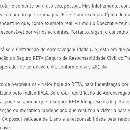
icular e somente para uso seu, pessoal. Mas infelizmente, co
is comum do que se imagina. Esse é um exemplo típico do 
landestino que, como exemplo real, vitimou o Boechat e tem 
responsável por vários acidentes. Portanto, sigam o conselh
á se o Certificado de Aeronavegabilidade (CA) está em dia p
tação do Seguro RETA (Seguro de Responsabilidade Civil do Tr
 operador de aeronave civil, conforme o art. 281 do
ro de Aeronáutica – valor hoje do RETA, para indenização por
ualizado pelo índice IPCA. Se o CA – Certificado de Aeronavega
da, pode-se afirmar que o Seguro RETA foi apresentado pelo op
enção ou mecânico credenciado que realizou a vistoria para v
 CA possui validade de 1 ano e a responsabilidade pela reno
nave.