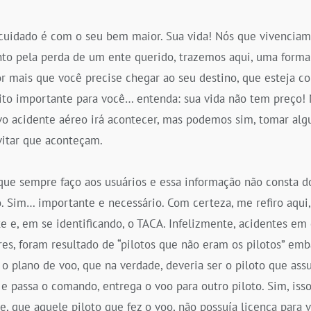
cuidado é com o seu bem maior. Sua vida! Nós que vivenciam
ento pela perda de um ente querido, trazemos aqui, uma form
or mais que você precise chegar ao seu destino, que esteja c
to importante para você… entenda: sua vida não tem preço
 acidente aéreo irá acontecer, mas podemos sim, tomar algu
vitar que aconteçam.
ue sempre faço aos usuários e essa informação não consta do
o. Sim… importante e necessário. Com certeza, me refiro aqui,
e e, em se identificando, o TACA. Infelizmente, acidentes e
es, foram resultado de “pilotos que não eram os pilotos” emb
z o plano de voo, que na verdade, deveria ser o piloto que as
e passa o comando, entrega o voo para outro piloto. Sim, is
e, que aquele piloto que fez o voo, não possuía licença para 