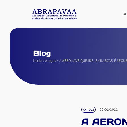
A
Blog
Início
»
Artigos
»
A AERONAVE QUE IREI EMBARCAR É SEGU
05/01/2022
ARTIGOS
A AERON