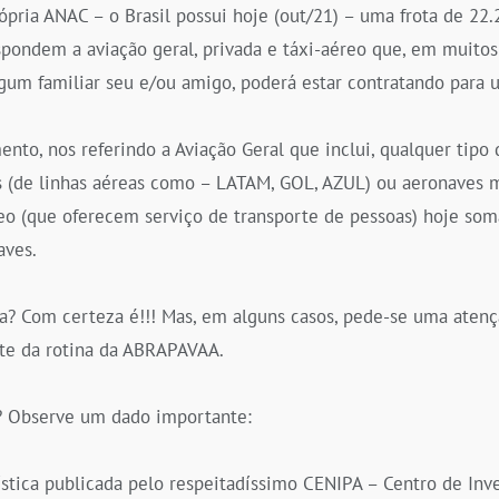
pria ANAC – o Brasil possui hoje (out/21) – uma frota de 22
spondem a aviação geral, privada e táxi-aéreo que, em muitos
gum familiar seu e/ou amigo, poderá estar contratando para 
to, nos referindo a Aviação Geral que inclui, qualquer tipo 
s (de linhas aéreas como – LATAM, GOL, AZUL) ou aeronaves m
eo (que oferecem serviço de transporte de pessoas) hoje s
aves.
a? Com certeza é!!! Mas, em alguns casos, pede-se uma atençã
te da rotina da ABRAPAVAA.
? Observe um dado importante:
stica publicada pelo respeitadíssimo CENIPA – Centro de Inv