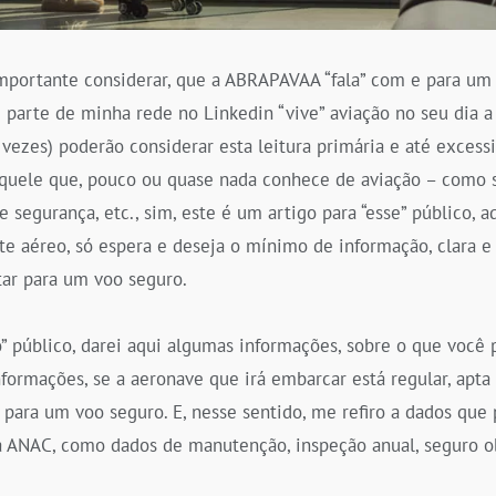
mportante considerar, que a ABRAPAVAA “fala” com e para um 
 parte de minha rede no Linkedin “vive” aviação no seu dia a
vezes) poderão considerar esta leitura primária e até excess
 aquele que, pouco ou quase nada conhece de aviação – como 
 segurança, etc., sim, este é um artigo para “esse” público, a
te aéreo, só espera e deseja o mínimo de informação, clara e
tar para um voo seguro.
o” público, darei aqui algumas informações, sobre o que você p
informações, se a aeronave que irá embarcar está regular, apt
para um voo seguro. E, nesse sentido, me refiro a dados que
a ANAC, como dados de manutenção, inspeção anual, seguro o