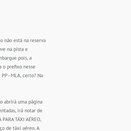
xo não está na reserva
ve na pista e
mbarque pois, a
ra o prefixo nesse
x: PP–MLA, certo? Na
go abrirá uma página
ntadas, irá notar de
A PARA TÁXI AÉREO,
ço de táxi aéreo. A