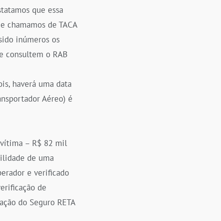
nstatamos que essa
que chamamos de TACA
sido inúmeros os
o e consultem o RAB
ois, haverá uma data
ansportador Aéreo) é
 vítima – R$ 82 mil
bilidade de uma
erador e verificado
erificação de
vação do Seguro RETA