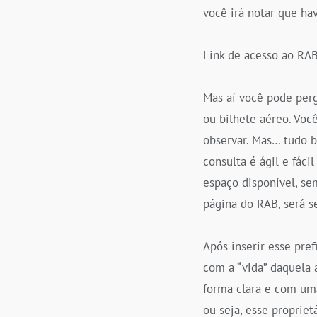
você irá notar que ha
Link de acesso ao RA
Mas aí você pode perg
ou bilhete aéreo. Voc
observar. Mas… tudo 
consulta é ágil e fáci
espaço disponível, se
página do RAB, será 
Após inserir esse pre
com a “vida” daquela 
forma clara e com u
ou seja, esse propriet