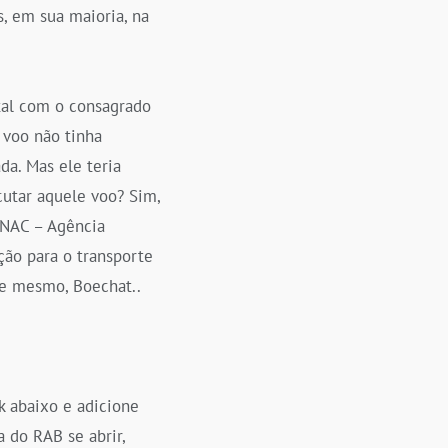
s, em sua maioria, na
tal com o consagrado
 voo não tinha
da. Mas ele teria
cutar aquele voo? Sim,
 ANAC – Agência
ação para o transporte
ele mesmo, Boechat..
k abaixo e adicione
 do RAB se abrir,