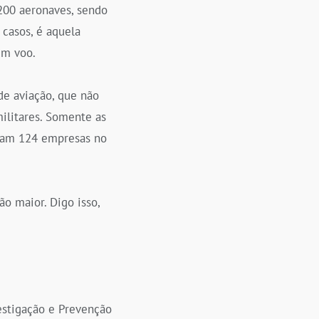
.200 aeronaves, sendo
 casos, é aquela
um voo.
de aviação, que não
ilitares. Somente as
omam 124 empresas no
o maior. Digo isso,
estigação e Prevenção