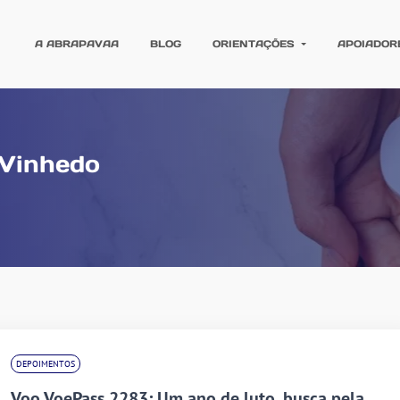
A ABRAPAVAA
BLOG
ORIENTAÇÕES
APOIADOR
 Vinhedo
DEPOIMENTOS
Voo VoePass 2283: Um ano de luto, busca pela