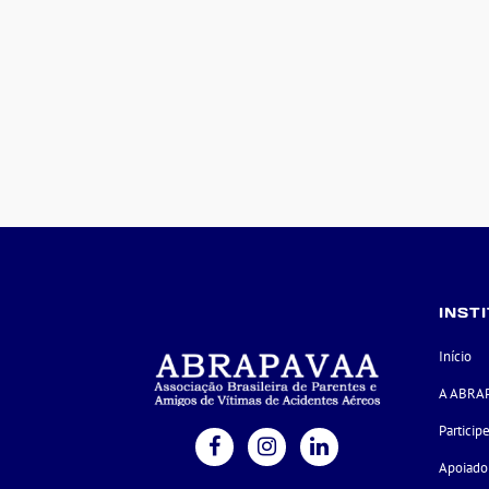
INST
Início
A ABRA
Particip
Apoiado