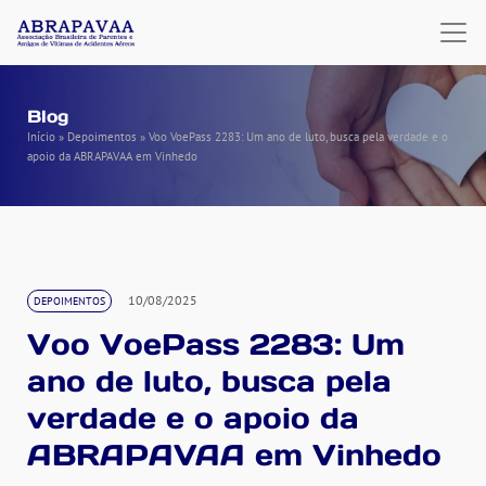
Blog
Início
»
Depoimentos
»
Voo VoePass 2283: Um ano de luto, busca pela verdade e o
apoio da ABRAPAVAA em Vinhedo
10/08/2025
DEPOIMENTOS
Voo VoePass 2283: Um
ano de luto, busca pela
verdade e o apoio da
ABRAPAVAA em Vinhedo