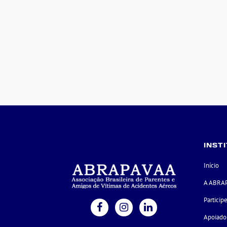
INST
Início
A ABRA
Particip
Apoiado