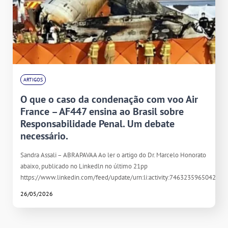
ARTIGOS
O que o caso da condenação com voo Air
France – AF447 ensina ao Brasil sobre
Responsabilidade Penal. Um debate
necessário.
Sandra Assali – ABRAPAVAA Ao ler o artigo do Dr. Marcelo Honorato
abaixo, publicado no Linkedln no último 21pp
https://www.linkedin.com/feed/update/urn:li:activity:746323596504261
26/05/2026