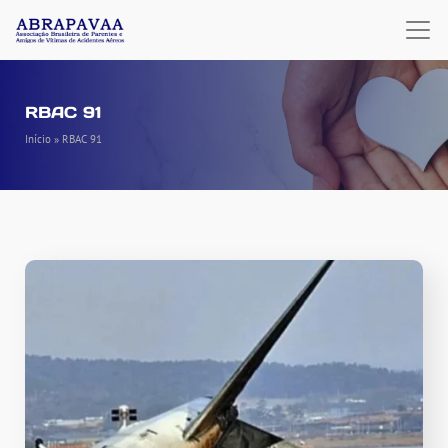
RBAC 91
Início
»
RBAC 91