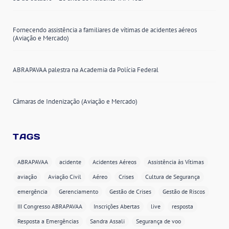
Fornecendo assistência a familiares de vítimas de acidentes aéreos
(Aviação e Mercado)
ABRAPAVAA palestra na Academia da Polícia Federal
Câmaras de Indenização (Aviação e Mercado)
TAGS
ABRAPAVAA
acidente
Acidentes Aéreos
Assistência às Vítimas
aviação
Aviação Civil
Aéreo
Crises
Cultura de Segurança
emergência
Gerenciamento
Gestão de Crises
Gestão de Riscos
III Congresso ABRAPAVAA
Inscrições Abertas
live
resposta
Resposta a Emergências
Sandra Assali
Segurança de voo