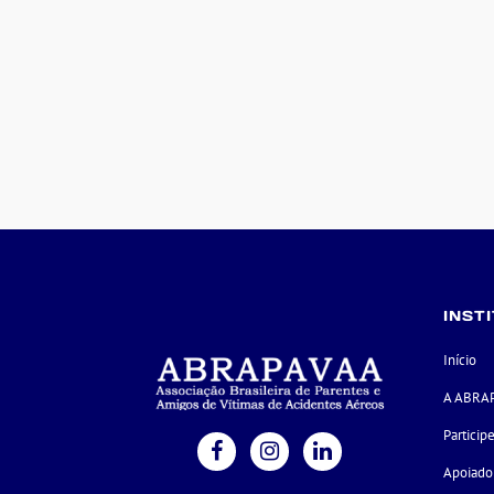
INST
Início
A ABRA
Particip
Apoiado