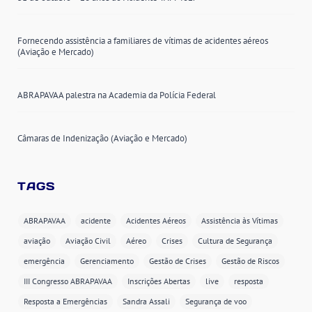
Fornecendo assistência a familiares de vítimas de acidentes aéreos
(Aviação e Mercado)
ABRAPAVAA palestra na Academia da Polícia Federal
Câmaras de Indenização (Aviação e Mercado)
TAGS
ABRAPAVAA
acidente
Acidentes Aéreos
Assistência às Vítimas
aviação
Aviação Civil
Aéreo
Crises
Cultura de Segurança
emergência
Gerenciamento
Gestão de Crises
Gestão de Riscos
III Congresso ABRAPAVAA
Inscrições Abertas
live
resposta
Resposta a Emergências
Sandra Assali
Segurança de voo