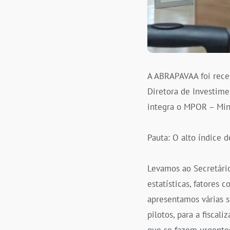
A ABRAPAVAA foi receb
Diretora de Investime
integra o MPOR – Mini
Pauta: O alto índice d
Levamos ao Secretári
estatísticas, fatores
apresentamos várias s
pilotos, para a fiscal
que se fazem urgentes