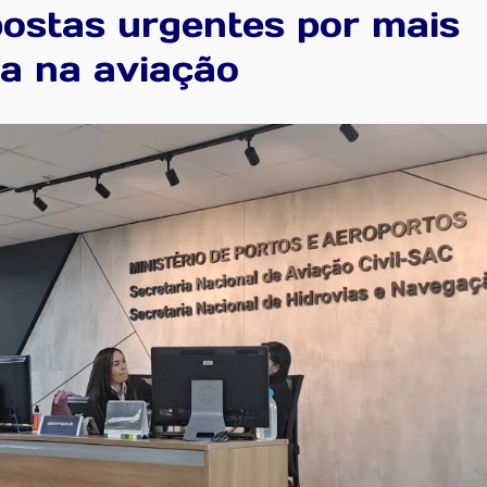
postas urgentes por mais
a na aviação