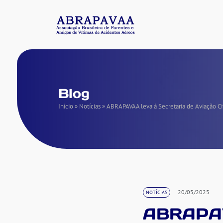
Blog
Início
»
Notícias
»
ABRAPAVAA leva à Secretaria de Aviação Civ
20/05/2025
NOTÍCIAS
ABRAPAVA