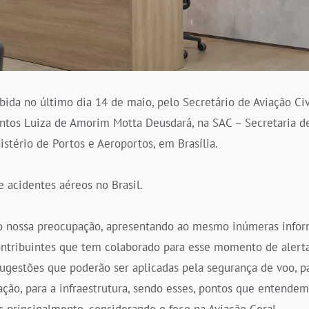
ida no último dia 14 de maio, pelo Secretário de Aviação Ci
ntos Luiza de Amorim Motta Deusdará, na SAC – Secretaria de
stério de Portos e Aeroportos, em Brasília.
e acidentes aéreos no Brasil.
o nossa preocupação, apresentando ao mesmo inúmeras infor
 contribuintes que tem colaborado para esse momento de alert
ugestões que poderão ser aplicadas pela segurança de voo, p
ização, para a infraestrutura, sendo esses, pontos que entend
 principalmente, considerando o foco na Aviação Geral.