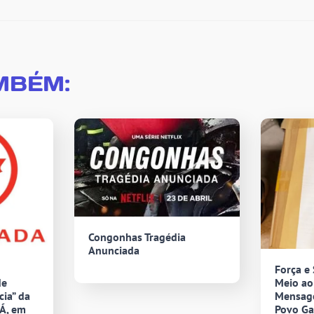
MBÉM:
Congonhas Tragédia
Anunciada
Força e
de
Meio ao
ia” da
Mensag
Á, em
Povo G