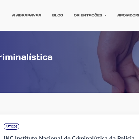
A ABRAPAVAA
BLOG
ORIENTAÇÕES
APOIADOR
riminalística
ARTIGOS
INC-Instituto Nacional de Criminalística da Polícia