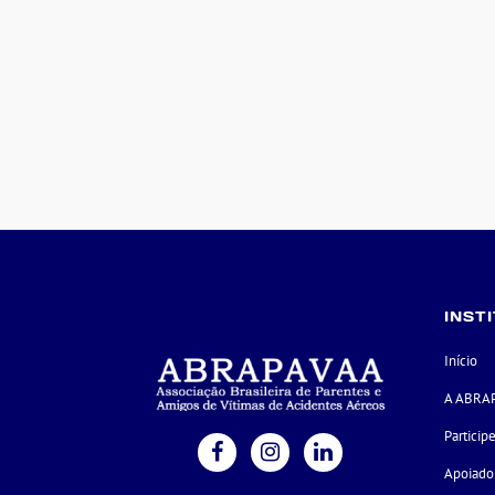
INST
Início
A ABRA
Particip
Apoiado