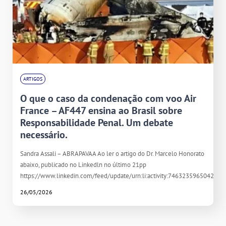
ARTIGOS
O que o caso da condenação com voo Air
France – AF447 ensina ao Brasil sobre
Responsabilidade Penal. Um debate
necessário.
Sandra Assali – ABRAPAVAA Ao ler o artigo do Dr. Marcelo Honorato
abaixo, publicado no Linkedln no último 21pp
https://www.linkedin.com/feed/update/urn:li:activity:746323596504261
26/05/2026