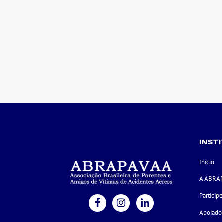
INST
Início
A ABRA
Particip
Apoiado