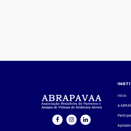
INST
Início
A ABRA
Particip
Apoiado