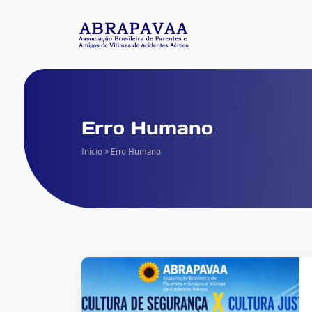
Erro Humano
Início
»
Erro Humano