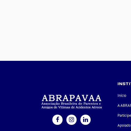
INST
Início
A ABRA
Particip
Apoiado