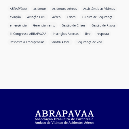
ABRAPAVAA
acidente
Acidentes Aéreos
Assistência às Vítimas
aviação
Aviação Civil
Aéreo
Crises
Cultura de Segurança
emergência
Gerenciamento
Gestão de Crises
Gestão de Riscos
III Congresso ABRAPAVAA
Inscrições Abertas
live
resposta
Resposta a Emergências
Sandra Assali
Segurança de voo