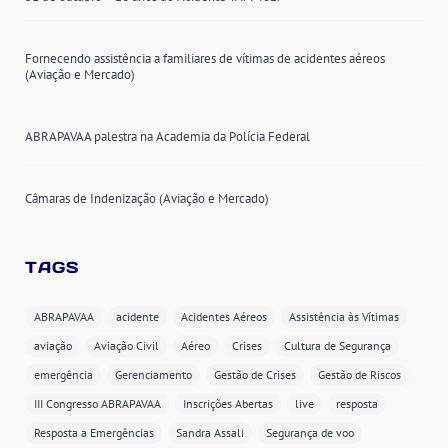
Fornecendo assistência a familiares de vítimas de acidentes aéreos
(Aviação e Mercado)
ABRAPAVAA palestra na Academia da Polícia Federal
Câmaras de Indenização (Aviação e Mercado)
TAGS
ABRAPAVAA
acidente
Acidentes Aéreos
Assistência às Vítimas
aviação
Aviação Civil
Aéreo
Crises
Cultura de Segurança
emergência
Gerenciamento
Gestão de Crises
Gestão de Riscos
III Congresso ABRAPAVAA
Inscrições Abertas
live
resposta
Resposta a Emergências
Sandra Assali
Segurança de voo