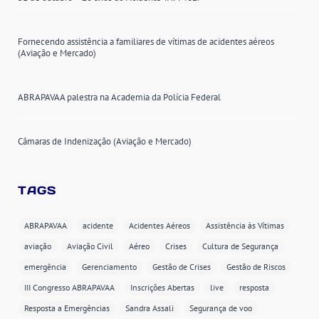
Fornecendo assistência a familiares de vítimas de acidentes aéreos
(Aviação e Mercado)
ABRAPAVAA palestra na Academia da Polícia Federal
Câmaras de Indenização (Aviação e Mercado)
TAGS
ABRAPAVAA
acidente
Acidentes Aéreos
Assistência às Vítimas
aviação
Aviação Civil
Aéreo
Crises
Cultura de Segurança
emergência
Gerenciamento
Gestão de Crises
Gestão de Riscos
III Congresso ABRAPAVAA
Inscrições Abertas
live
resposta
Resposta a Emergências
Sandra Assali
Segurança de voo