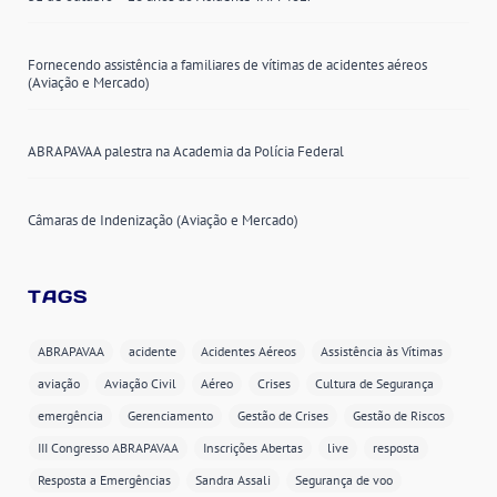
Fornecendo assistência a familiares de vítimas de acidentes aéreos
(Aviação e Mercado)
ABRAPAVAA palestra na Academia da Polícia Federal
Câmaras de Indenização (Aviação e Mercado)
TAGS
ABRAPAVAA
acidente
Acidentes Aéreos
Assistência às Vítimas
aviação
Aviação Civil
Aéreo
Crises
Cultura de Segurança
emergência
Gerenciamento
Gestão de Crises
Gestão de Riscos
III Congresso ABRAPAVAA
Inscrições Abertas
live
resposta
Resposta a Emergências
Sandra Assali
Segurança de voo