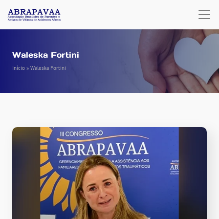
Waleska Fortini
Início
»
Waleska Fortini