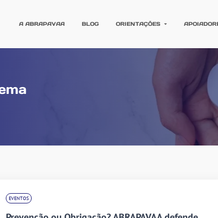
A ABRAPAVAA
BLOG
ORIENTAÇÕES
APOIADOR
tema
EVENTOS
Prevenção ou Obrigação? ABRAPAVAA defende