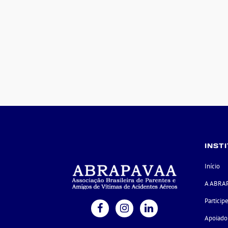
INST
Início
A ABRA
Particip
Apoiado