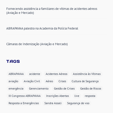
Fornecendo assistência a familiares de vítimas de acidentes aéreos
(Aviação e Mercado)
ABRAPAVAA palestra na Academia da Polícia Federal
Câmaras de Indenização (Aviação e Mercado)
TAGS
ABRAPAVAA
acidente
Acidentes Aéreos
Assistência às Vítimas
aviação
Aviação Civil
Aéreo
Crises
Cultura de Segurança
emergência
Gerenciamento
Gestão de Crises
Gestão de Riscos
III Congresso ABRAPAVAA
Inscrições Abertas
live
resposta
Resposta a Emergências
Sandra Assali
Segurança de voo