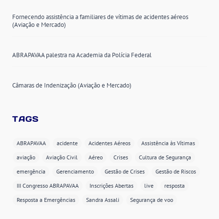
Fornecendo assistência a familiares de vítimas de acidentes aéreos
(Aviação e Mercado)
ABRAPAVAA palestra na Academia da Polícia Federal
Câmaras de Indenização (Aviação e Mercado)
TAGS
ABRAPAVAA
acidente
Acidentes Aéreos
Assistência às Vítimas
aviação
Aviação Civil
Aéreo
Crises
Cultura de Segurança
emergência
Gerenciamento
Gestão de Crises
Gestão de Riscos
III Congresso ABRAPAVAA
Inscrições Abertas
live
resposta
Resposta a Emergências
Sandra Assali
Segurança de voo