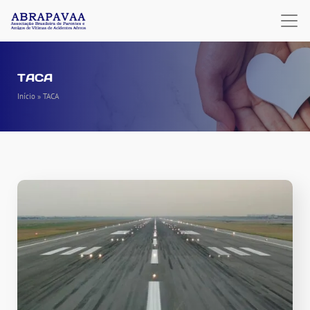
TACA
Início
»
TACA