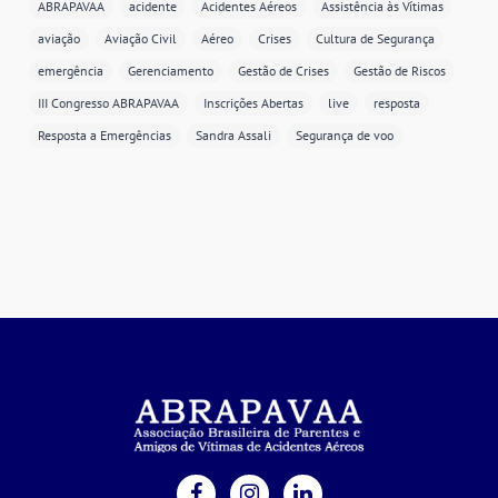
ABRAPAVAA
acidente
Acidentes Aéreos
Assistência às Vítimas
aviação
Aviação Civil
Aéreo
Crises
Cultura de Segurança
emergência
Gerenciamento
Gestão de Crises
Gestão de Riscos
III Congresso ABRAPAVAA
Inscrições Abertas
live
resposta
Resposta a Emergências
Sandra Assali
Segurança de voo