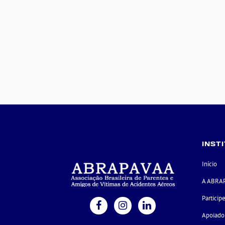
INST
Início
A ABRA
Particip
Apoiado