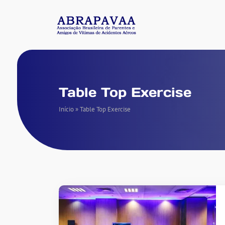
Table Top Exercise
Início
»
Table Top Exercise