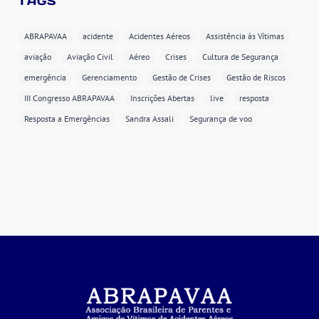
TAGS
ABRAPAVAA
acidente
Acidentes Aéreos
Assistência às Vítimas
aviação
Aviação Civil
Aéreo
Crises
Cultura de Segurança
emergência
Gerenciamento
Gestão de Crises
Gestão de Riscos
III Congresso ABRAPAVAA
Inscrições Abertas
live
resposta
Resposta a Emergências
Sandra Assali
Segurança de voo