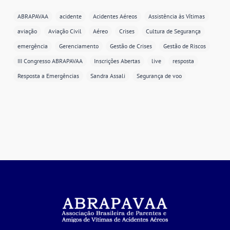
ABRAPAVAA
acidente
Acidentes Aéreos
Assistência às Vítimas
aviação
Aviação Civil
Aéreo
Crises
Cultura de Segurança
emergência
Gerenciamento
Gestão de Crises
Gestão de Riscos
III Congresso ABRAPAVAA
Inscrições Abertas
live
resposta
Resposta a Emergências
Sandra Assali
Segurança de voo