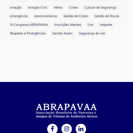
aviação
Aviação Civil
Aéreo
Crises
Cultura de Segurança
emergência
Gerenciamento
Gestão de Crises
Gestão de Riscos
III Congresso ABRAPAVAA
Inscrições Abertas
live
resposta
Resposta a Emergências
Sandra Assali
Segurança de voo