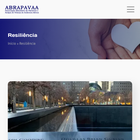
Resiliência
Início
»
Resiliência