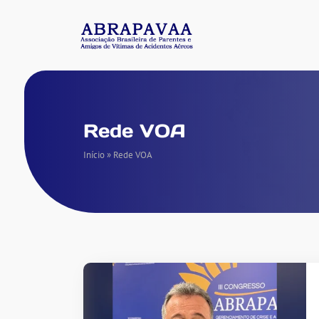
Rede VOA
Início
»
Rede VOA