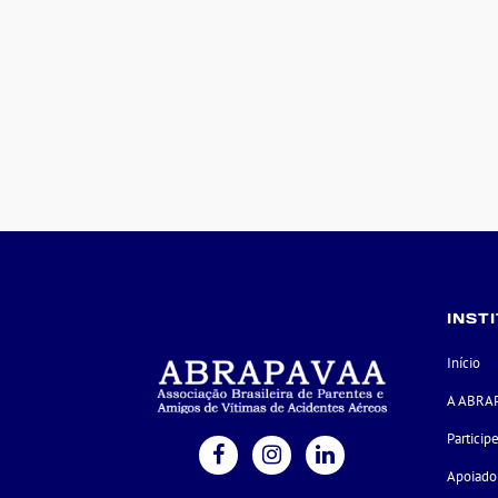
INST
Início
A ABRA
Particip
Apoiado