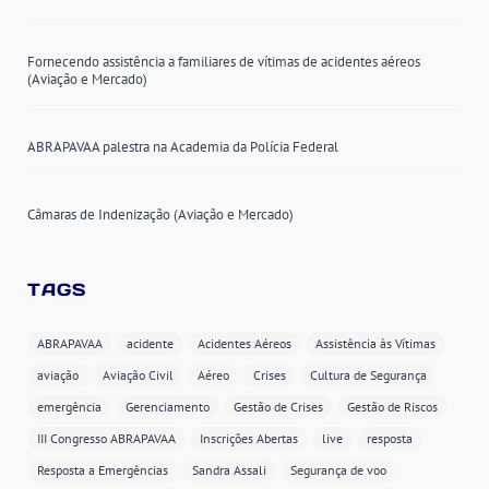
Fornecendo assistência a familiares de vítimas de acidentes aéreos
(Aviação e Mercado)
ABRAPAVAA palestra na Academia da Polícia Federal
Câmaras de Indenização (Aviação e Mercado)
TAGS
ABRAPAVAA
acidente
Acidentes Aéreos
Assistência às Vítimas
aviação
Aviação Civil
Aéreo
Crises
Cultura de Segurança
emergência
Gerenciamento
Gestão de Crises
Gestão de Riscos
III Congresso ABRAPAVAA
Inscrições Abertas
live
resposta
Resposta a Emergências
Sandra Assali
Segurança de voo