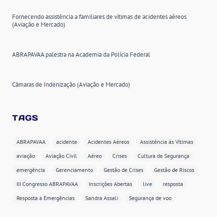
Fornecendo assistência a familiares de vítimas de acidentes aéreos
(Aviação e Mercado)
ABRAPAVAA palestra na Academia da Polícia Federal
Câmaras de Indenização (Aviação e Mercado)
TAGS
ABRAPAVAA
acidente
Acidentes Aéreos
Assistência às Vítimas
aviação
Aviação Civil
Aéreo
Crises
Cultura de Segurança
emergência
Gerenciamento
Gestão de Crises
Gestão de Riscos
III Congresso ABRAPAVAA
Inscrições Abertas
live
resposta
Resposta a Emergências
Sandra Assali
Segurança de voo