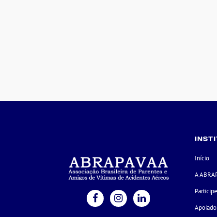
INST
Início
A ABRA
Particip
Apoiado