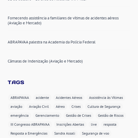
Fornecendo assistência a familiares de vítimas de acidentes aéreos
(Aviação e Mercado)
ABRAPAVAA palestra na Academia da Polícia Federal
Câmaras de Indenização (Aviação e Mercado)
TAGS
ABRAPAVAA
acidente
Acidentes Aéreos
Assistência às Vítimas
aviação
Aviação Civil
Aéreo
Crises
Cultura de Segurança
emergência
Gerenciamento
Gestão de Crises
Gestão de Riscos
III Congresso ABRAPAVAA
Inscrições Abertas
live
resposta
Resposta a Emergências
Sandra Assali
Segurança de voo