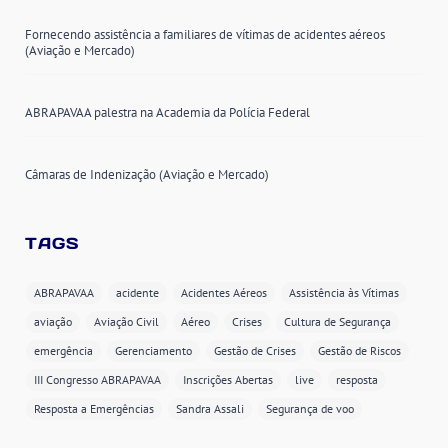
Fornecendo assistência a familiares de vítimas de acidentes aéreos
(Aviação e Mercado)
ABRAPAVAA palestra na Academia da Polícia Federal
Câmaras de Indenização (Aviação e Mercado)
TAGS
ABRAPAVAA
acidente
Acidentes Aéreos
Assistência às Vítimas
aviação
Aviação Civil
Aéreo
Crises
Cultura de Segurança
emergência
Gerenciamento
Gestão de Crises
Gestão de Riscos
III Congresso ABRAPAVAA
Inscrições Abertas
live
resposta
Resposta a Emergências
Sandra Assali
Segurança de voo