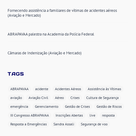
Fornecendo assistência a familiares de vítimas de acidentes aéreos
(Aviação e Mercado)
ABRAPAVAA palestra na Academia da Polícia Federal
Câmaras de Indenização (Aviação e Mercado)
TAGS
ABRAPAVAA
acidente
Acidentes Aéreos
Assistência às Vítimas
aviação
Aviação Civil
Aéreo
Crises
Cultura de Segurança
emergência
Gerenciamento
Gestão de Crises
Gestão de Riscos
III Congresso ABRAPAVAA
Inscrições Abertas
live
resposta
Resposta a Emergências
Sandra Assali
Segurança de voo