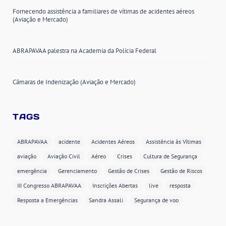
Fornecendo assistência a familiares de vítimas de acidentes aéreos
(Aviação e Mercado)
ABRAPAVAA palestra na Academia da Polícia Federal
Câmaras de Indenização (Aviação e Mercado)
TAGS
ABRAPAVAA
acidente
Acidentes Aéreos
Assistência às Vítimas
aviação
Aviação Civil
Aéreo
Crises
Cultura de Segurança
emergência
Gerenciamento
Gestão de Crises
Gestão de Riscos
III Congresso ABRAPAVAA
Inscrições Abertas
live
resposta
Resposta a Emergências
Sandra Assali
Segurança de voo