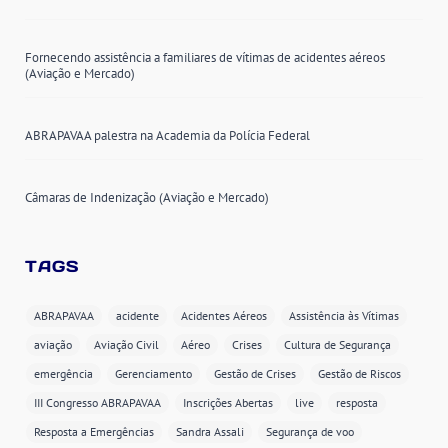
Fornecendo assistência a familiares de vítimas de acidentes aéreos
(Aviação e Mercado)
ABRAPAVAA palestra na Academia da Polícia Federal
Câmaras de Indenização (Aviação e Mercado)
TAGS
ABRAPAVAA
acidente
Acidentes Aéreos
Assistência às Vítimas
aviação
Aviação Civil
Aéreo
Crises
Cultura de Segurança
emergência
Gerenciamento
Gestão de Crises
Gestão de Riscos
III Congresso ABRAPAVAA
Inscrições Abertas
live
resposta
Resposta a Emergências
Sandra Assali
Segurança de voo