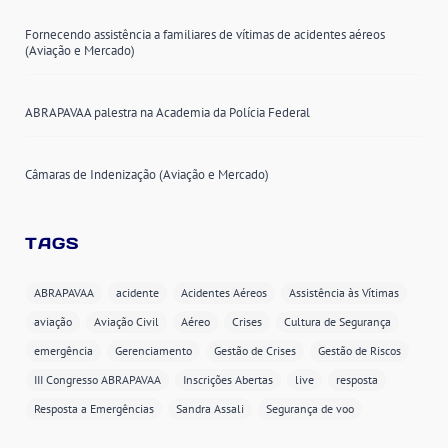
Fornecendo assistência a familiares de vítimas de acidentes aéreos
(Aviação e Mercado)
ABRAPAVAA palestra na Academia da Polícia Federal
Câmaras de Indenização (Aviação e Mercado)
TAGS
ABRAPAVAA
acidente
Acidentes Aéreos
Assistência às Vítimas
aviação
Aviação Civil
Aéreo
Crises
Cultura de Segurança
emergência
Gerenciamento
Gestão de Crises
Gestão de Riscos
III Congresso ABRAPAVAA
Inscrições Abertas
live
resposta
Resposta a Emergências
Sandra Assali
Segurança de voo