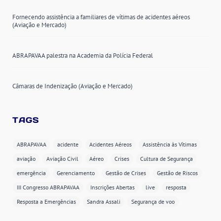
Fornecendo assistência a familiares de vítimas de acidentes aéreos
(Aviação e Mercado)
ABRAPAVAA palestra na Academia da Polícia Federal
Câmaras de Indenização (Aviação e Mercado)
TAGS
ABRAPAVAA
acidente
Acidentes Aéreos
Assistência às Vítimas
aviação
Aviação Civil
Aéreo
Crises
Cultura de Segurança
emergência
Gerenciamento
Gestão de Crises
Gestão de Riscos
III Congresso ABRAPAVAA
Inscrições Abertas
live
resposta
Resposta a Emergências
Sandra Assali
Segurança de voo