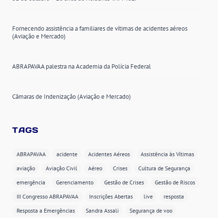
Fornecendo assistência a familiares de vítimas de acidentes aéreos
(Aviação e Mercado)
ABRAPAVAA palestra na Academia da Polícia Federal
Câmaras de Indenização (Aviação e Mercado)
TAGS
ABRAPAVAA
acidente
Acidentes Aéreos
Assistência às Vítimas
aviação
Aviação Civil
Aéreo
Crises
Cultura de Segurança
emergência
Gerenciamento
Gestão de Crises
Gestão de Riscos
III Congresso ABRAPAVAA
Inscrições Abertas
live
resposta
Resposta a Emergências
Sandra Assali
Segurança de voo