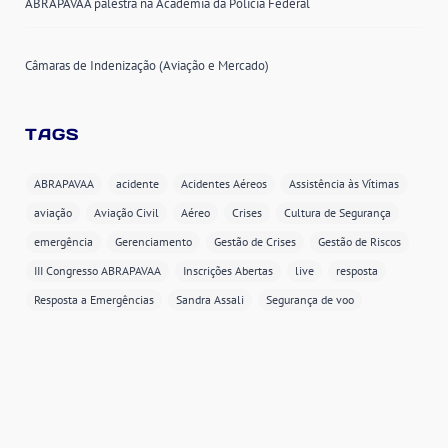
ABRAPAVAA palestra na Academia da Polícia Federal
Câmaras de Indenização (Aviação e Mercado)
TAGS
ABRAPAVAA
acidente
Acidentes Aéreos
Assistência às Vítimas
aviação
Aviação Civil
Aéreo
Crises
Cultura de Segurança
emergência
Gerenciamento
Gestão de Crises
Gestão de Riscos
III Congresso ABRAPAVAA
Inscrições Abertas
live
resposta
Resposta a Emergências
Sandra Assali
Segurança de voo