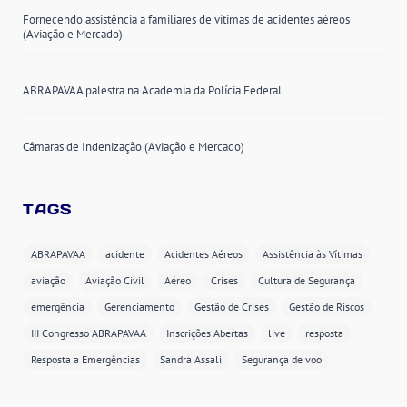
Fornecendo assistência a familiares de vítimas de acidentes aéreos
(Aviação e Mercado)
ABRAPAVAA palestra na Academia da Polícia Federal
Câmaras de Indenização (Aviação e Mercado)
TAGS
ABRAPAVAA
acidente
Acidentes Aéreos
Assistência às Vítimas
aviação
Aviação Civil
Aéreo
Crises
Cultura de Segurança
emergência
Gerenciamento
Gestão de Crises
Gestão de Riscos
III Congresso ABRAPAVAA
Inscrições Abertas
live
resposta
Resposta a Emergências
Sandra Assali
Segurança de voo